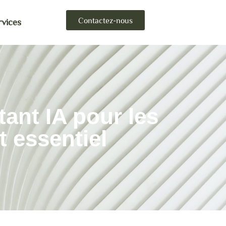
Contactez-nous
rvices
ant IA pour les
 essentiel