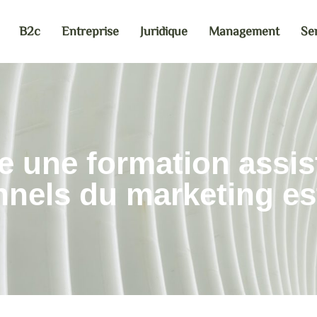
B2c
Entreprise
Juridique
Management
Se
e une formation assist
nnels du marketing est