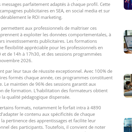
s messages parfaitement adaptés à chaque profil. Cette
 campagnes publicitaires en SEA, en social media et sur
idérablement le ROI marketing.
 permettent aux professionnels de maîtriser ces
apprennent à exploiter les données comportementales, à
urs investissements publicitaires. Les formations
e flexibilité appréciable pour les professionnels en
30 et de 14h à 17h30, et des sessions programmées
 novembre 2026.
nt par leur taux de réussite exceptionnel. Avec 100% de
iaires formés chaque année, ces programmes constituent
. Le maintien de 96% des sessions garantit aux
ion de formation. L'habilitation des formateurs obtient
e la qualité pédagogique dispensée.
tains formats, notamment le forfait intra à 4890
adapter le contenu aux spécificités de chaque
a pertinence des apprentissages et facilite leur
nel des participants. Toutefois, il convient de noter