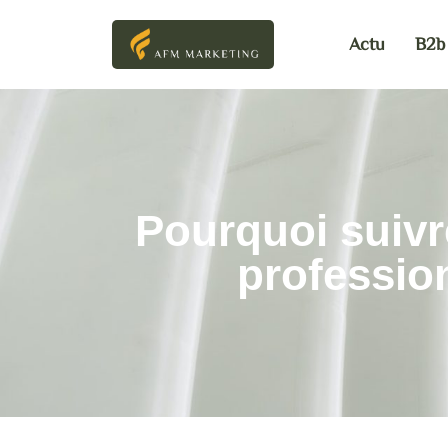
Actu
B2b
Pourquoi suivr
professio