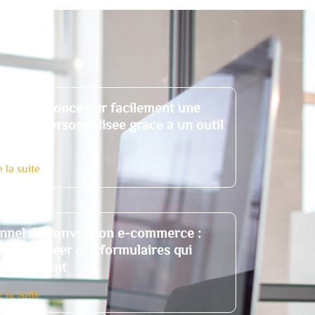
mment concevoir facilement une
iquette personnalisee grace a un outil
 ligne
e la suite
nnel de conversion e-commerce :
art de creer des formulaires qui
nvertissent
e la suite