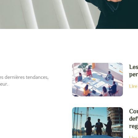
Les
per
les dernières tendances,
teur.
Lire
Com
def
reg
Lire