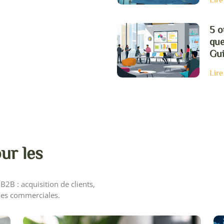
5 o
que
Gui
Lire
our les
2B : acquisition de clients,
gies commerciales.