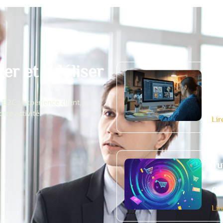
r et fidéliser
Co
et
en
B2C : expérience client,
tre activité.
Lir
Tu
l’
co
Lir